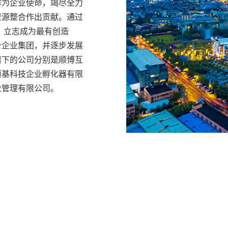
作为企业使命，竭尽全力
资源整合作出贡献。通过
，立志成为最有创造
台企业集团，并逐步发展
旗下的公司分别是顺博互
恒基科技企业孵化器有限
业管理有限公司。