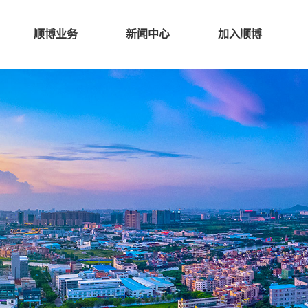
顺博业务
新闻中心
加入顺博