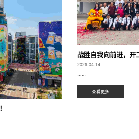
战胜自我向前进，开
2026-04-14
……
查看更多
！