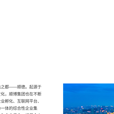
电之都——顺德。起源于
变化，顺博集团也在不断
企业孵化、互联网平台、
为一体的综合性企业集