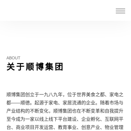
ABOUT
关于顺博集团
顺博集团创立于一九八九年，位于世界美食之都、家电之
都——顺德。起源于家电、家居流通的企业。随着市场与
产业结构的不断变化，顺博集团也在不断变革和自我提升
至今成为一家以线上线下平台建设、企业孵化、互联网平
台、商业项目开发运营、教育事业、创意产业、物业管理